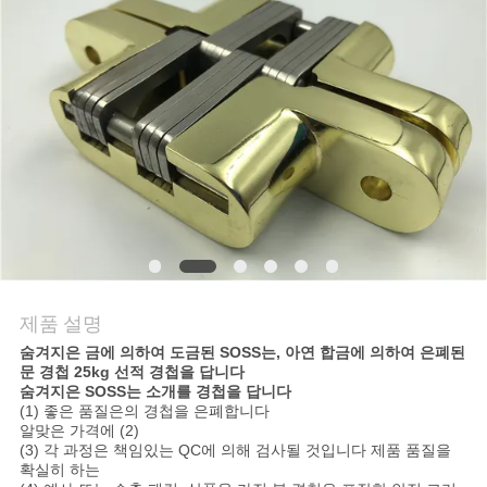
연
락
주
세
요
뉴
제품 설명
스
숨겨지은 금에 의하여 도금된 SOSS는, 아연 합금에 의하여 은폐된
문 경첩 25kg 선적 경첩을 답니다
숨겨지은 SOSS는 소개를 경첩을 답니다
경
(1) 좋은 품질은의 경첩을 은폐합니다
알맞은 가격에 (2)
우
(3) 각 과정은 책임있는 QC에 의해 검사될 것입니다 제품 품질을
확실히 하는