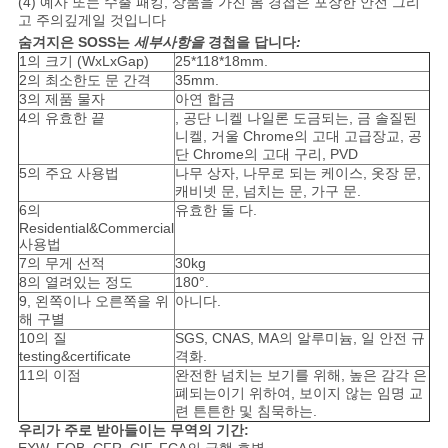
(4) 예사 또는 수출 패킹, 상품을 가진 봄 경첩은 포장한 안전 그리
고 주의깊게일 것입니다
사
숨겨지은 SOSS는
세부사항을
경첩을 답니다
:
1의 크기 (WxLxGap)
25*118*18mm.
이
2의 최소한도 문 간격
35mm.
3의 제품 물자
아연 합금
트
4의 유효한 끝
, 공단 니켈 나일론 도금되는, 금 솔질된
니켈, 거울 Chrome의 고대 고급장교, 공
단 Chrome의 고대 구리, PVD
맵
5의 주요 사용법
나무 상자, 나무로 되는 케이스, 옷장 문,
캐비넷 문, 넘치는 문, 가구 문.
6의
유효한 둘 다.
PRIVACY
Residential&Commercial
사용법
POLICY
7의 무게 선적
30kg
8의 열려있는 정도
180°.
9, 왼쪽이나 오른쪽을 위
아니다.
해 구별
10의 질
SGS, CNAS, MA의 알루미늄, 일 안전 규
testing&certificate
격화.
11의 이점
완전한 넘치는 보기를 위해, 높은 감각 은
폐되는이기 위하여, 보이지 않는 임명 교
련 튼튼한 및 침묵하는.
우리가 주로 받아들이는 무역의 기간: