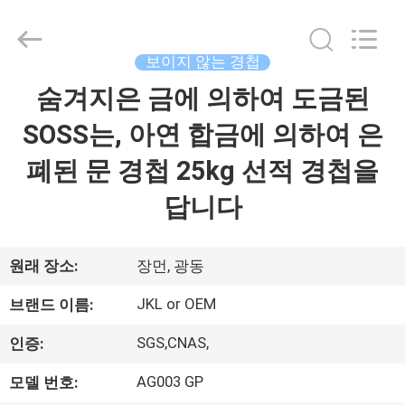
City
JinKaiLi
Hardware
Products
Co.,Ltd.
보이지 않는 경첩
All
Rights
숨겨지은 금에 의하여 도금된
집
Reserved.
Developed
by
ECER
SOSS는, 아연 합금에 의하여 은
제
폐된 문 경첩 25kg 선적 경첩을
품
답니다
우
원래 장소:
장먼, 광동
리
JKL or OEM
브랜드 이름:
에
SGS,CNAS,
인증:
대
AG003 GP
모델 번호: