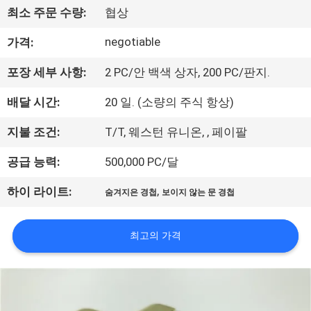
하
최소 주문 수량:
협상
여
negotiable
가격:
공
포장 세부 사항:
2 PC/안 백색 상자, 200 PC/판지.
장
배달 시간:
20 일. (소량의 주식 항상)
여
지불 조건:
T/T, 웨스턴 유니온, , 페이팔
행
공급 능력:
500,000 PC/달
,
하이 라이트:
숨겨지은 경첩
보이지 않는 문 경첩
품
질
최고의 가격
관
리