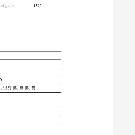
 여십시오:
180°
D.
별장 문, 큰 문, 등.