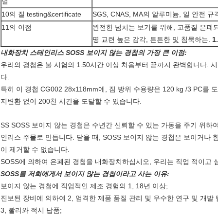
별
10의 질 testing&certificate
SGS, CNAS, MA의 알루미늄, 일 안전 규
11의 이점
완전한 넘치는 보기를 위해, 고품질 은폐
명 교련 높은 감각, 튼튼한 및 침묵하는.
1
내화장치 스테인리스 SOSS 보이지 않는 경첩의 가장 큰 이점:
우리의 경첩은 불 시험의 1.50시간 이상 처음부터 끝까지 완벽합니다. 시
다.
특히 이 경첩 CG002 28x118mm에, 짐 방위 수용량은 120 kg /3 
지변환 없이 200천 시간을 도달할 수 있습니다.
SS SOSS 보이지 않는 경첩은 수년간 신뢰할 수 있는 가동을 주기 위
인리스 주물로 만듭니다. 닫을 때, SOSS 보이지 않는 경첩은 보이거나 
이 제거할 수 없습니다.
SOSS에 의하여 은폐된 경첩을 내화장치하십시오, 우리는 직업 적이고 
SOSS를 저희에게서 보이지 않는 경첩이라고 사는 이유:
보이지 않는 경첩에 직업적인 제조 경험의 1, 18년 이상;
진보된 장비
에 의하여 2, 엄격한 제품 품질 관리
및 우수한 연구 및 개발 
3, 빨리와 적시 납품;