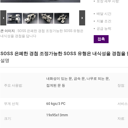
포장 세부 사항:
배달 시간:
지불 조건:
공급 능력:
큰 이미지 :
SOSS 은폐한 경첩 조정가능한 SOSS 유형은
내식성을 경첩을 답니다
접촉
SOSS 은폐한 경첩 조정가능한 SOSS 유형은 내식성을 경첩을
설명
내화성이 있는 문, 금속 문, 나무로 되는 문,
주요 사용법:
접게된 문 등
장점:
무게 선적:
60 kgs/3 PC
서비스
19x95x13mm
크기:
자료: