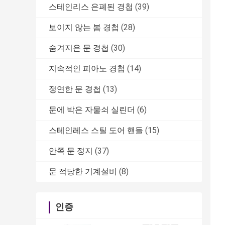
스테인리스 은폐된 경첩
(39)
보이지 않는 봄 경첩
(28)
숨겨지은 문 경첩
(30)
지속적인 피아노 경첩
(14)
정연한 문 경첩
(13)
문에 박은 자물쇠 실린더
(6)
스테인레스 스틸 도어 핸들
(15)
안쪽 문 정지
(37)
문 적당한 기계설비
(8)
인증