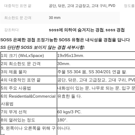
대중적인 표면 끝:
공단, 닦은, 고대 고급장교, 고대 구리, PVD
정도를
최소한도 문 간격:
30 mm
soss에 의하여 숨겨지는 경첩
soss 경첩
강조하다:
,
SOSS 은폐한 경첩 조정가능한 SOSS 유형은 내식성을 경첩을 답니다
SS 단단한 SOSS 보이지 않는 경첩 세부사항:
1의 크기 (WxLxSpace)
19x95x13mm.
2의 최소한도 문 간격
30mm.
3의 제품 물자
주물 SS 304 몸, SS 304/201 연결 팔.
4의 대중적인 표면 끝
공단, 닦은, 고대 고급장교, 고대 구리, PV
5의 주요 사용법
내화성이 있는 문, 나무로 되는 문, 입구 문, 
6의 Residential&Commercial
유효한 둘 다.
사용법
7의 무게 선적
60 kgs/3 PC.
8의 열려있는 정도
180°.
9, 왼쪽이나 오른쪽을 위해 구
아니다.