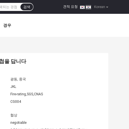
견적 요청
검색
|
Korean
경우
경첩을 답니다
광동, 중국
JKL
Fire-rating,SGS,CNAS
CG004
협상
negotiable